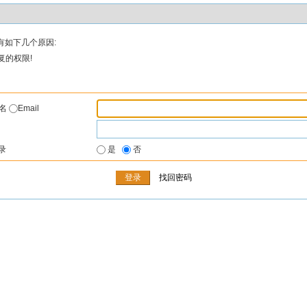
有如下几个原因:
复的权限!
户名
Email
录
是
否
找回密码