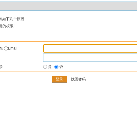
有如下几个原因:
复的权限!
户名
Email
录
是
否
找回密码