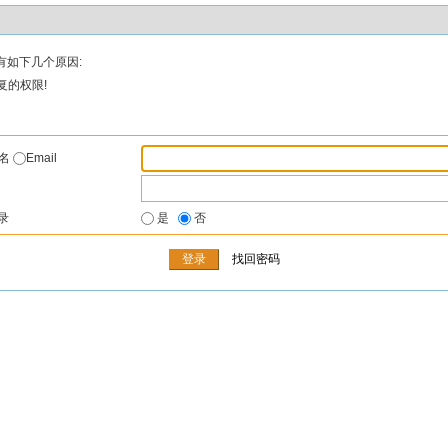
有如下几个原因:
复的权限!
户名
Email
录
是
否
找回密码