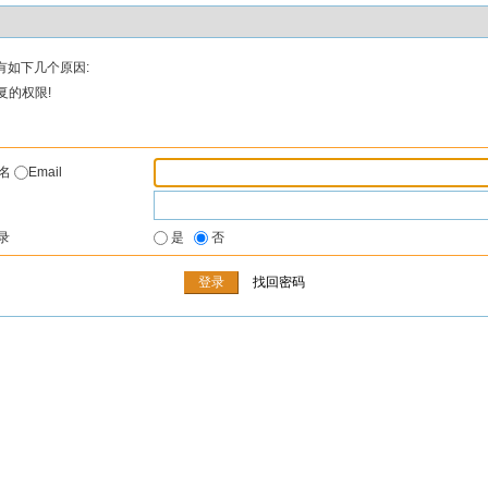
有如下几个原因:
复的权限!
户名
Email
录
是
否
找回密码