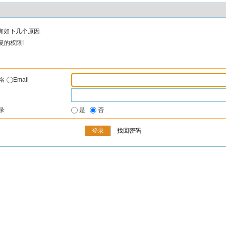
有如下几个原因:
复的权限!
户名
Email
录
是
否
找回密码