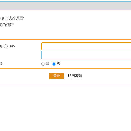
有如下几个原因:
复的权限!
户名
Email
录
是
否
找回密码