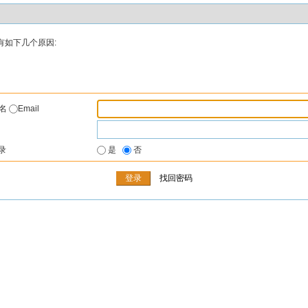
有如下几个原因:
户名
Email
录
是
否
找回密码